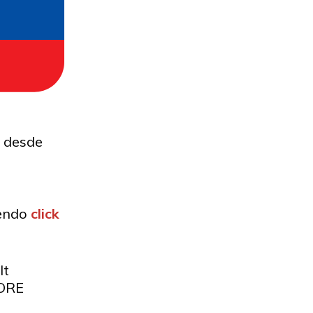
5 desde
iendo
click
lt
ORE