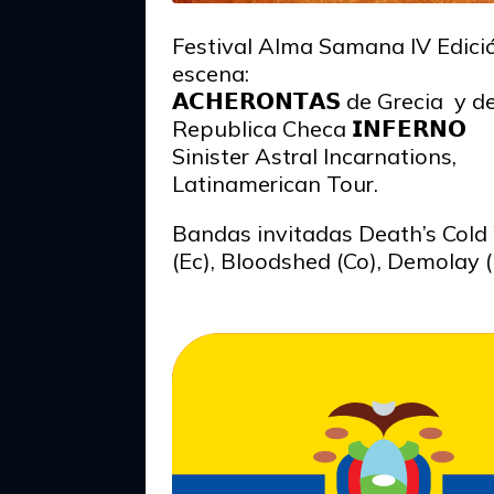
Festival Alma Samana IV Edició
escena:
𝗔𝗖𝗛𝗘𝗥𝗢𝗡𝗧𝗔𝗦 de Grecia y d
Republica Checa 𝗜𝗡𝗙𝗘𝗥𝗡𝗢
Sinister Astral Incarnations,
Latinamerican Tour.
Bandas invitadas Death’s Cold
(Ec), Bloodshed (Co), Demolay (